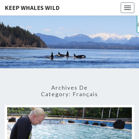
KEEP WHALES WILD
Togg
navig
KEEP
Cétacés
Libres
WHALES
WILD
Archives De
Category:
Français