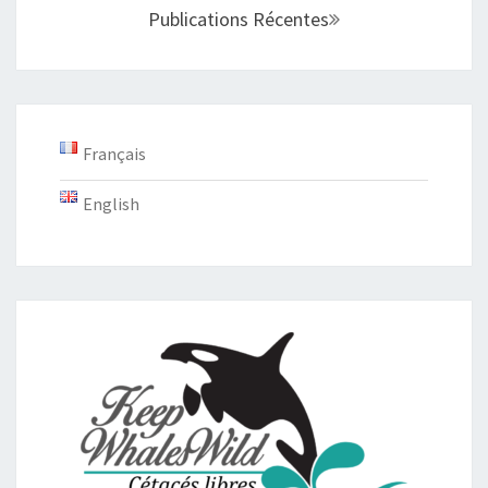
Publications Récentes
articles
Français
English