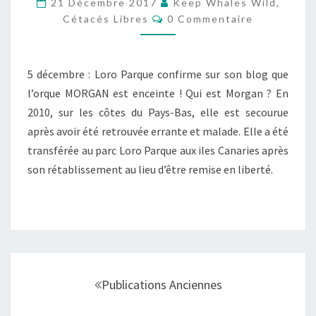
21 Décembre 2017
Keep Whales Wild,
Commentaires
Cétacés Libres
0 Commentaire
5 décembre : Loro Parque confirme sur son blog que
l’orque MORGAN est enceinte ! Qui est Morgan ? En
2010, sur les côtes du Pays-Bas, elle est secourue
après avoir été retrouvée errante et malade. Elle a été
transférée au parc Loro Parque aux iles Canaries après
son rétablissement au lieu d’être remise en liberté.
Navigation
au
Publications Anciennes
sein
des