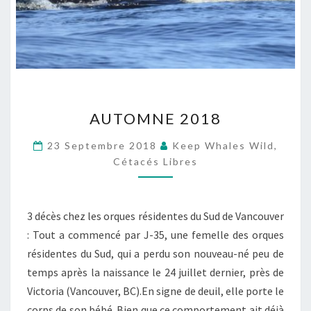
AUTOMNE
AUTOMNE 2018
2018
23 Septembre 2018
Keep Whales Wild,
Cétacés Libres
3 décès chez les orques résidentes du Sud de Vancouver
: Tout a commencé par J-35, une femelle des orques
résidentes du Sud, qui a perdu son nouveau-né peu de
temps après la naissance le 24 juillet dernier, près de
Victoria (Vancouver, BC).En signe de deuil, elle porte le
corps de son bébé. Bien que ce comportement ait déjà