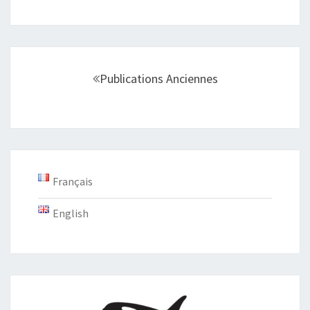
Navigation
au
Publications Anciennes
sein
des
articles
Français
English