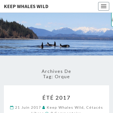
KEEP WHALES WILD
Togg
navig
KEEP
Cétacés
Libres
WHALES
WILD
Archives De
Tag:
Orque
ÉTÉ
ÉTÉ 2017
2017
21 Juin 2017
Keep Whales Wild, Cétacés
Commentaires