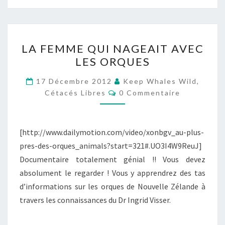
LA
LA FEMME QUI NAGEAIT AVEC
FEMME
LES ORQUES
QUI
NAGEAIT
17 Décembre 2012
Keep Whales Wild,
Commentaires
AVEC
Cétacés Libres
0 Commentaire
LES
ORQUES
[http://www.dailymotion.com/video/xonbgv_au-plus-
pres-des-orques_animals?start=321#.UO3I4W9ReuJ]
Documentaire totalement génial !! Vous devez
absolument le regarder ! Vous y apprendrez des tas
d’informations sur les orques de Nouvelle Zélande à
travers les connaissances du Dr Ingrid Visser.