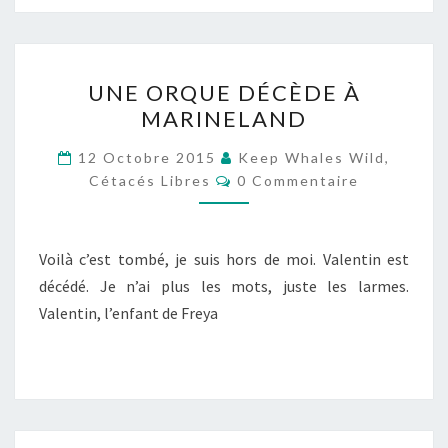
UNE
UNE ORQUE DÉCÈDE À
ORQUE
MARINELAND
DÉCÈDE
À
12 Octobre 2015
Keep Whales Wild,
Commentaires
MARINELAND
Cétacés Libres
0 Commentaire
Voilà c’est tombé, je suis hors de moi. Valentin est
décédé. Je n’ai plus les mots, juste les larmes.
Valentin, l’enfant de Freya