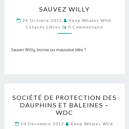
SAUVEZ
SAUVEZ WILLY
WILLY
24 Octobre 2013
Keep Whales Wild,
Commentaires
Cétacés Libres
0 Commentaire
Sauver Willy, bonne ou mauvaise idée ?
SOCIÉTÉ
SOCIÉTÉ DE PROTECTION DES
DE
DAUPHINS ET BALEINES –
PROTECTION
WDC
DES
DAUPHINS
20 Décembre 2012
Keep Whales Wild,
Commentaires