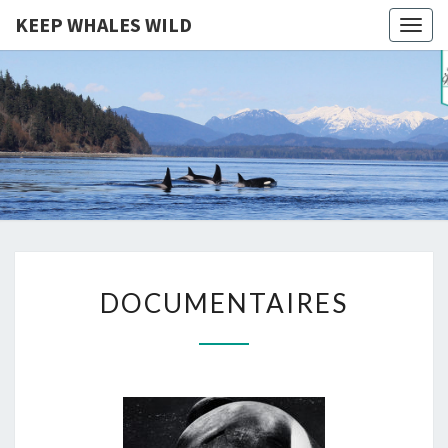
KEEP WHALES WILD
Togg
navig
KEEP
Cétacés
Libres
WHALES
WILD
DOCUMENTAIRES