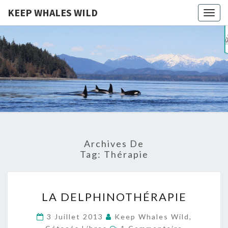
KEEP WHALES WILD
Togg
navig
KEEP
Cétacés
Libres
WHALES
WILD
Archives De
Tag:
Thérapie
LA
LA DELPHINOTHÉRAPIE
DELPHINOTHÉRAPIE
3 Juillet 2013
Keep Whales Wild,
Commentaires