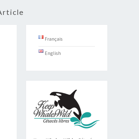
Article
Français
English