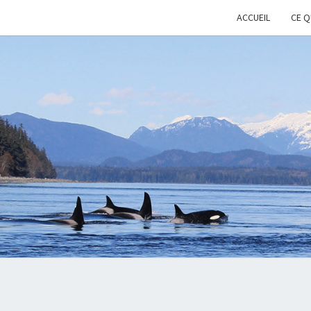
ACCUEIL
CE Q
KEE
Cétacés
Libres
WHAL
WIL