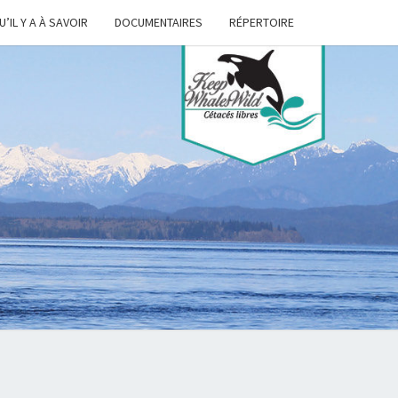
U’IL Y A À SAVOIR
DOCUMENTAIRES
RÉPERTOIRE
P
ES
D