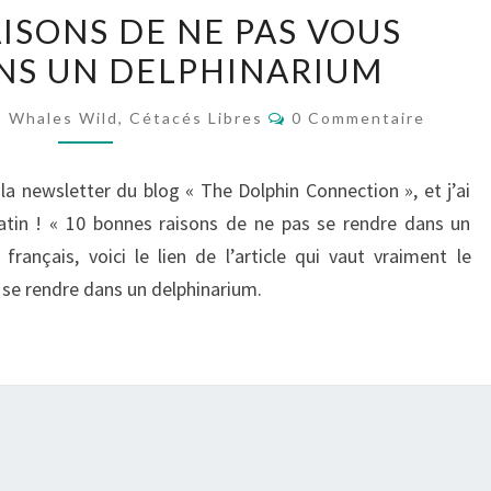
10
ISONS DE NE PAS VOUS
BONNE
NS UN DELPHINARIUM
RAISONS
DE
Commentaires
 Whales Wild, Cétacés Libres
0 Commentaire
NE
PAS
newsletter du blog « The Dolphin Connection », et j’ai
VOUS
tin ! « 10 bonnes raisons de ne pas se rendre dans un
RENDRE
français, voici le lien de l’article qui vaut vraiment le
DANS
 se rendre dans un delphinarium.
UN
DELPHINARIUM