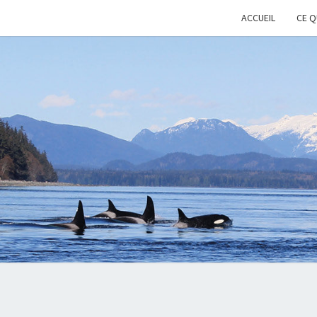
ACCUEIL
CE Q
KEE
Cétacés
Libres
WHAL
WIL