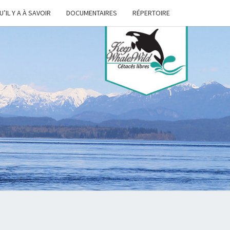
U’IL Y A À SAVOIR
DOCUMENTAIRES
RÉPERTOIRE
P
ES
D