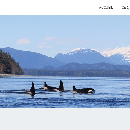
ACCUEIL
CE Q
KEE
Cétacés
Libres
WHAL
WIL