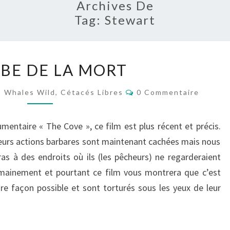
Archives De
Tag:
Stewart
À
UBE DE LA MORT
L’AUBE
DE
Commentaires
 Whales Wild, Cétacés Libres
0 Commentaire
LA
MORT
mentaire « The Cove », ce film est plus récent et précis.
eurs actions barbares sont maintenant cachées mais nous
as à des endroits où ils (les pêcheurs) ne regarderaient
humainement et pourtant ce film vous montrera que c’est
re façon possible et sont torturés sous les yeux de leur