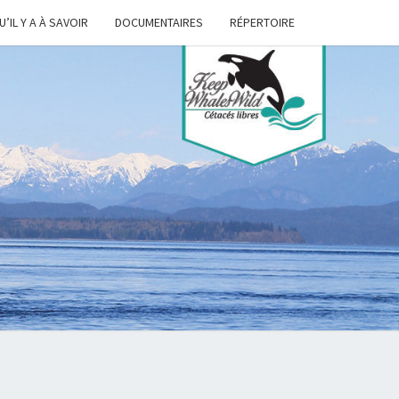
U’IL Y A À SAVOIR
DOCUMENTAIRES
RÉPERTOIRE
P
ES
D