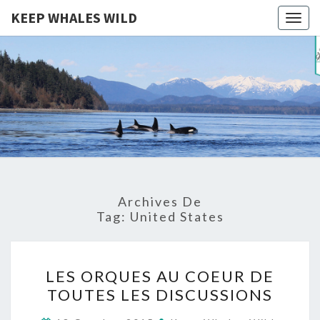
KEEP WHALES WILD
Togg
navig
KEEP
Cétacés
Libres
WHALES
WILD
Archives De
Tag:
United States
LES
LES ORQUES AU COEUR DE
ORQUES
TOUTES LES DISCUSSIONS
AU
COEUR