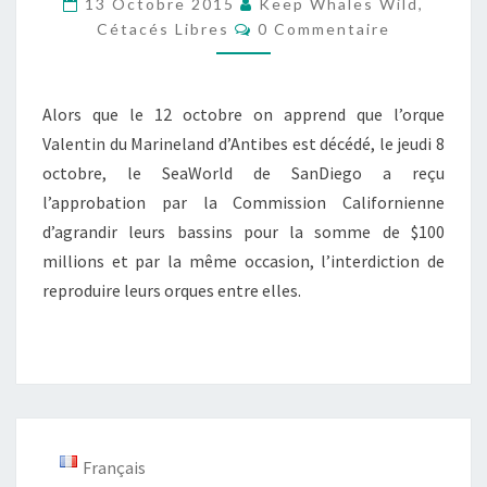
13 Octobre 2015
Keep Whales Wild,
Commentaires
DE
Cétacés Libres
0 Commentaire
TOUTES
LES
Alors que le 12 octobre on apprend que l’orque
DISCUSSIONS
Valentin du Marineland d’Antibes est décédé, le jeudi 8
octobre, le SeaWorld de SanDiego a reçu
l’approbation par la Commission Californienne
d’agrandir leurs bassins pour la somme de $100
millions et par la même occasion, l’interdiction de
reproduire leurs orques entre elles.
Français