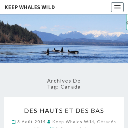
KEEP WHALES WILD
Togg
navig
KEEP
Cétacés
Libres
WHALES
WILD
Archives De
Tag:
Canada
DES
DES HAUTS ET DES BAS
HAUTS
ET
3 Août 2014
Keep Whales Wild, Cétacés
Commentaires
DES